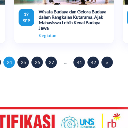
Wisata Budaya dan Gelora Budaya
19
dalam Rangkaian Kutarama, Ajak
SEP
Mahasiswa Lebih Kenal Budaya
Jawa
Kegiatan
24
25
26
27
...
41
42
»