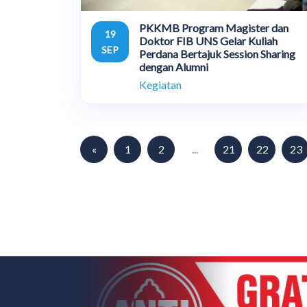
PKKMB Program Magister dan
19
Doktor FIB UNS Gelar Kuliah
SEP
Perdana Bertajuk Session Sharing
dengan Alumni
Kegiatan
«
1
2
...
21
22
23