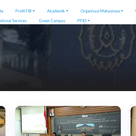
da
Profil FIB
Akademik
Organisasi Mahasiswa
ational Services
Green Campus
PPID