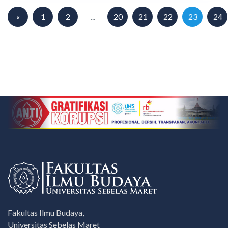
«
1
2
...
20
21
22
23
24
Fakultas Ilmu Budaya,
Universitas Sebelas Maret