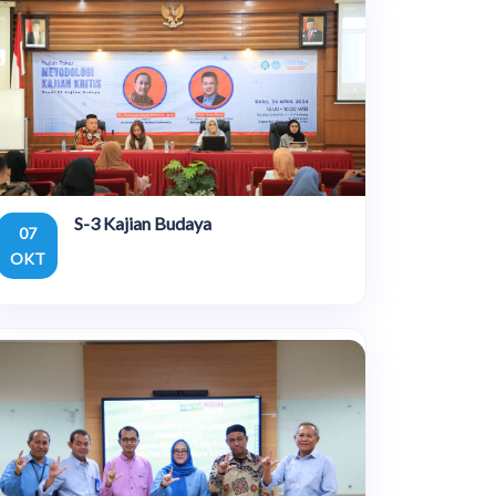
S-3 Kajian Budaya
07
OKT