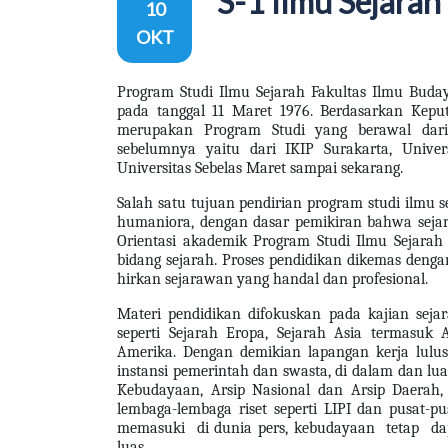
S-1 Ilmu Sejarah
10
OKT
Program Studi Ilmu Sejarah Fakultas Ilmu Buday
pada tanggal 11 Maret 1976. Berdasarkan Kepu
merupakan Program Studi yang berawal dari P
sebelumnya yaitu dari IKIP Surakarta, Unive
Universitas Sebelas Maret sampai sekarang.
Salah satu tujuan pendirian program studi ilmu
humaniora, dengan dasar pemikiran bahwa sejara
Orientasi akademik Program Studi Ilmu Sejara
bidang sejarah. Proses pendidikan dikemas dengan
hirkan sejarawan yang handal dan profesional.
Materi pendidikan difokuskan pada kajian seja
seperti Sejarah Eropa, Sejarah Asia termasuk A
Amerika. Dengan demikian lapangan kerja lulus
instansi pemerintah dan swasta, di dalam dan lua
Kebudayaan, Arsip Nasional dan Arsip Daerah
lembaga-lembaga riset seperti LIPI dan pusat-p
memasuki di dunia pers, kebudayaan tetap 
luas.