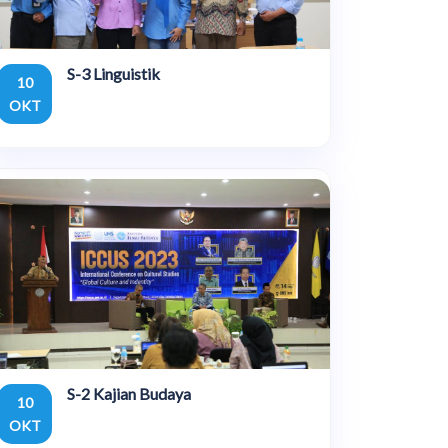
S-3 Linguistik
10
OKT
S-2 Kajian Budaya
10
OKT