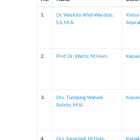
1.
Dr. Waskito Widi Wardojo,
Ketua 
S.S, M.A.
Sejara
2.
Prof. Dr. Warto, M.Hum.
Kepaka
3.
Drs. Tundjung Wahadi
Kepak
Sutirto, M.Si.
4.
Drs. Supariadi, M.Hum.
Kepak