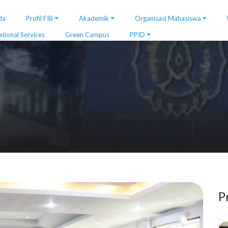
da
Profil FIB
Akademik
Organisasi Mahasiswa
ational Services
Green Campus
PPID
P