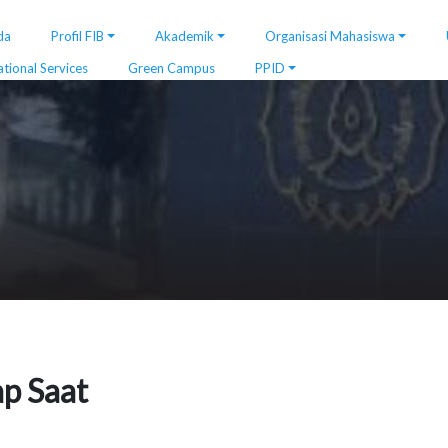
da
Profil FIB
Akademik
Organisasi Mahasiswa
ational Services
Green Campus
PPID
ap Saat