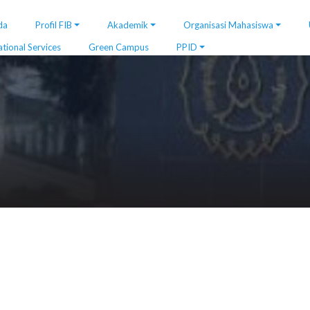
da
Profil FIB
Akademik
Organisasi Mahasiswa
ational Services
Green Campus
PPID