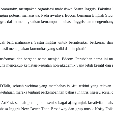
mmunity, merupakan organisasi mahasiswa Sastra Inggris, Fakultas
angan potensi mahasiswa. Pada awalnya Edcom bernama English Stude
nggris dalam meningkatkan kemampuan bahasa Inggris dan mengembang
h bagi mahasiswa Sastra Inggris untuk berinteraksi, berkreasi, dan 
hasil menciptakan komunitas yang solid dan inspiratif.
ansformasi dan berganti nama menjadi Edcom. Perubahan nama ini me
juga mencakup kegiatan-kegiatan non-akademik yang lebih kreatif dan i
Talk, sebuah webinar yang membahas isu-isu terkini yang relevan 
ahuan mereka tentang perkembangan bahasa Inggris, isu-isu sosial da
tFest, sebuah pertunjukan seni sebagai ajang unjuk kreativitas mahas
erbahasa Inggris New Better Than Broadway dan grup musik Noisy Fo