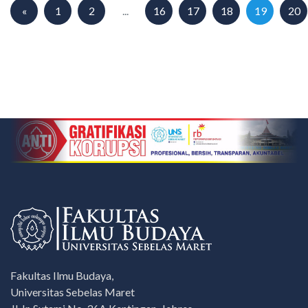
«
1
2
...
16
17
18
19
20
Fakultas Ilmu Budaya,
Universitas Sebelas Maret