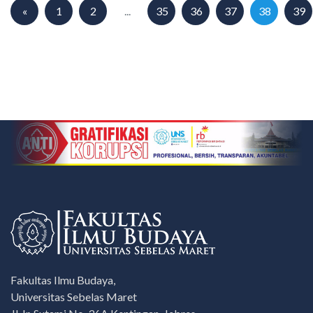
«
1
2
...
35
36
37
38
39
Fakultas Ilmu Budaya,
Universitas Sebelas Maret