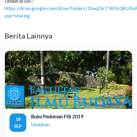
Unduh di sini :
https://drive.google.com/drive/folders/1twqDkT5BYo3jKzB
usp=sharing
Berita Lainnya
Buku Pedoman FIB 2019
18
Unduhan
SEP